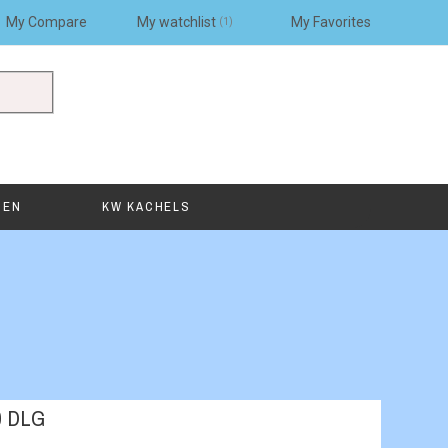
My Compare
My watchlist
My Favorites
1
SEN
KW KACHELS
0 DLG