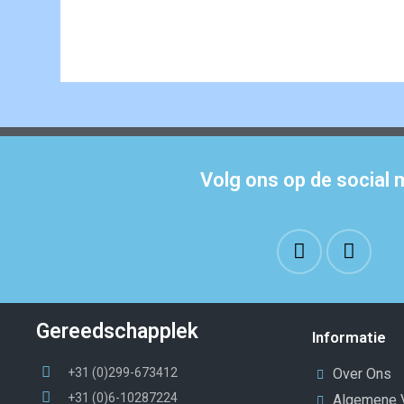
Volg ons op de social 
Gereedschapplek
Informatie
+31 (0)299-673412
Over Ons
+31 (0)6-10287224
Algemene 