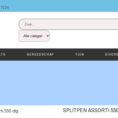
87224
ATS
GEREEDSCHAP
TUIN
DIVER
SPLITPEN ASSORTI 55