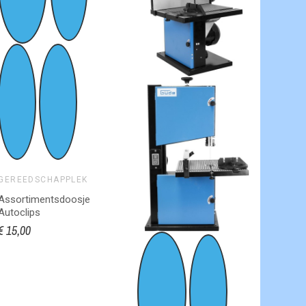
GERE
Evenaa
werkp
€ 30,0
Evena
werkp
750k
GEREEDSCHAPPLEK
Assortimentsdoosje
Autoclips
€ 15,00