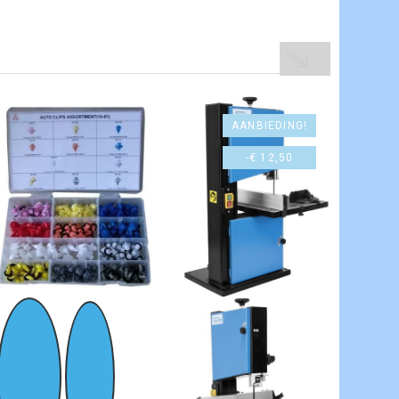
AANBIEDING!
-€ 12,50