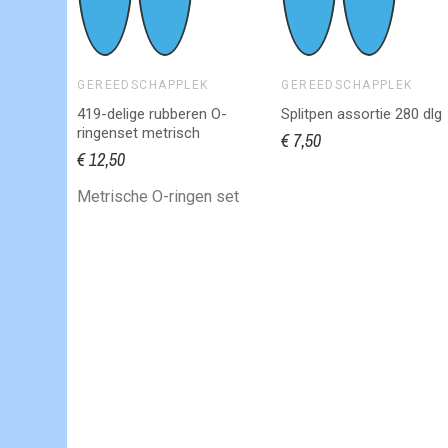
et
ngen 4m
GEREEDSCHAPPLEK
GEREEDSCHAPPLEK
419-delige rubberen O-
Splitpen assortie 280 dlg
ringenset metrisch
€ 7,50
gslang
€ 12,50
Metrische O-ringen set