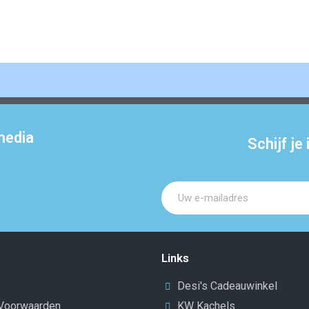
media
Schijf je
Links
Desi's Cadeauwinkel
Voorwaarden
KW Kachels