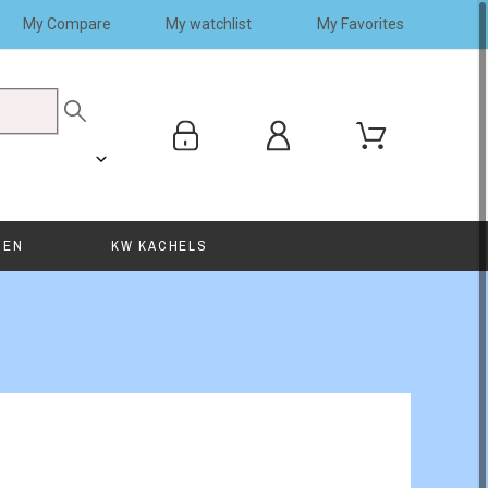
My Compare
My watchlist
My Favorites
SEN
KW KACHELS