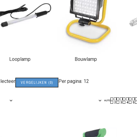
Looplamp
Bouwlamp
lecteer
Per pagina: 12
VERGELIJKEN
(
0
)