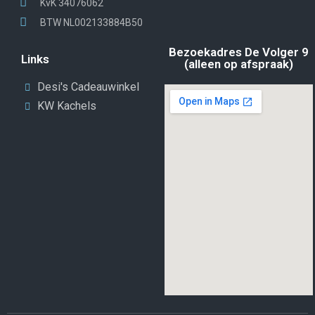
KvK 34076062
BTW NL002133884B50
Bezoekadres De Volger 9
Links
(alleen op afspraak)
Desi's Cadeauwinkel
KW Kachels