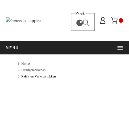
Zoek
0
MENU
Home
Handgereedschap
Ratels en Verlengstukken