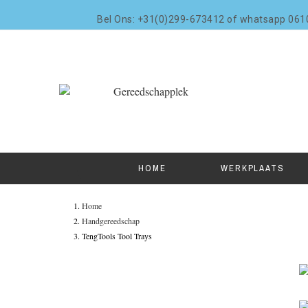
Bel Ons: +31(0)299-673412 of whatsapp 06
HOME
WERKPLAATS
Home
Handgereedschap
TengTools Tool Trays