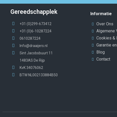
Gereedschapplek
Informatie
Over Ons
+31 (0)299-673412
Algemene 
+31 (0)6-10287224
Cookies & 
0610287224
Garantie e
Info@draaijers.nl
Blog
Sint Jacobsbuurt 11
Contact
1483AS De Rijp
KvK 34076062
BTW NL002133884B50