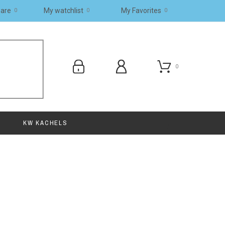
are
My watchlist
My Favorites
0
0
0
0
KW KACHELS