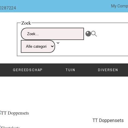
My Comp
10287224
Zoek
GEREEDSCHAP
TUIN
DIVERSEN
TT Doppensets