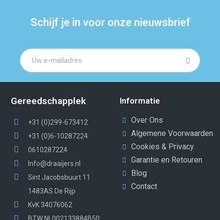
Schijf je in voor onze nieuwsbrief
Gereedschapplek
Informatie
Over Ons
+31 (0)299-673412
Algemene Voorwaarden
+31 (0)6-10287224
Cookies & Privacy
0610287224
Garantie en Retouren
Info@draaijers.nl
Blog
Sint Jacobsbuurt 11
Contact
1483AS De Rijp
KvK 34076062
BTW NL002133884B50