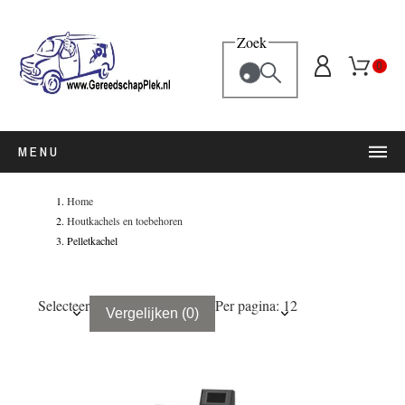
Zoek
0
MENU
Home
Houtkachels en toebehoren
Pelletkachel
Selecteer
Per pagina: 12
Vergelijken
(
0
)