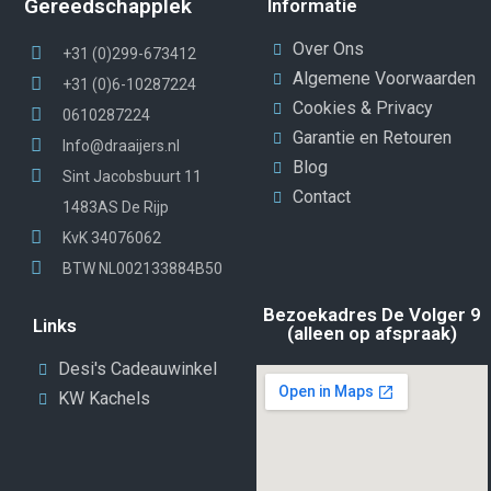
Gereedschapplek
Informatie
Over Ons
+31 (0)299-673412
Algemene Voorwaarden
+31 (0)6-10287224
Cookies & Privacy
0610287224
Garantie en Retouren
Info@draaijers.nl
Blog
Sint Jacobsbuurt 11
Contact
1483AS De Rijp
KvK 34076062
BTW NL002133884B50
Bezoekadres De Volger 9
Links
(alleen op afspraak)
Desi's Cadeauwinkel
KW Kachels