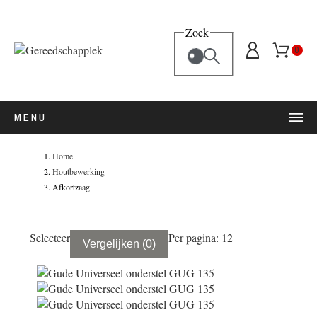
Zoek
0
MENU
Home
Houtbewerking
Afkortzaag
Selecteer
Per pagina: 12
Vergelijken
(
0
)