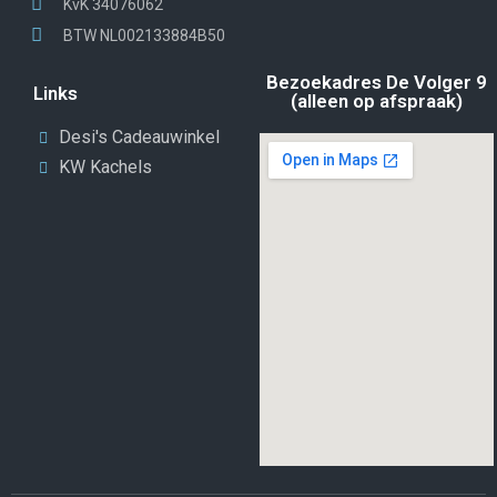
KvK 34076062
BTW NL002133884B50
Bezoekadres De Volger 9
Links
(alleen op afspraak)
Desi's Cadeauwinkel
KW Kachels