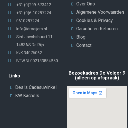
Over Ons
+31 (0)299-673412
Algemene Voorwaarden
+31 (0)6-10287224
Cookies & Privacy
0610287224
Garantie en Retouren
Info@draaijers.nl
Blog
Sint Jacobsbuurt 11
1483AS De Rijp
Contact
KvK 34076062
BTW NL002133884B50
Bezoekadres De Volger 9
Links
(alleen op afspraak)
Desi's Cadeauwinkel
KW Kachels