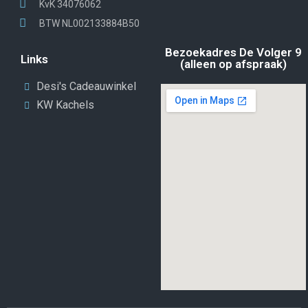
KvK 34076062
BTW NL002133884B50
Bezoekadres De Volger 9
Links
(alleen op afspraak)
Desi's Cadeauwinkel
KW Kachels