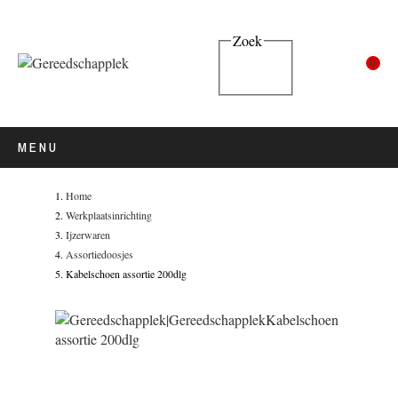
Zoek
0
MENU
Home
Werkplaatsinrichting
Ijzerwaren
Assortiedoosjes
Kabelschoen assortie 200dlg