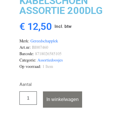
KABELSCHOEN
ASSORTIE 200DLG
€ 12,50
Incl. btw
Merk
Gereedschapplek
Art.nr
BI007460
Barcode
8718026585105
Categorie
Assortiedoosjes
Op voorraad
1 Item
Aantal
In winkelwagen