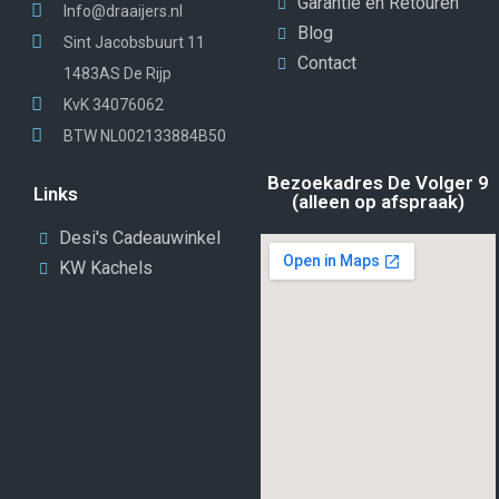
Garantie en Retouren
Info@draaijers.nl
Blog
Sint Jacobsbuurt 11
Contact
1483AS De Rijp
KvK 34076062
BTW NL002133884B50
Bezoekadres De Volger 9
Links
(alleen op afspraak)
Desi's Cadeauwinkel
KW Kachels