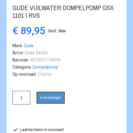
GUDE VUILWATER DOMPELPOMP GSX
1101 I RVS
€ 89,95
Incl. btw
Merk
Gude
Art.nr
Güde 94604
Barcode
4015671198396
Categorie
Dompelpomp
Op voorraad
2 Items
In winkelwagen
Laatste items in voorraad