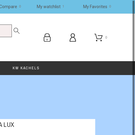
Compare
My watchlist
My Favorites
0
0
1
0
KW KACHELS
A LUX