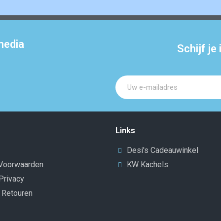
media
Schijf je
Links
Desi's Cadeauwinkel
Voorwaarden
KW Kachels
Privacy
n Retouren