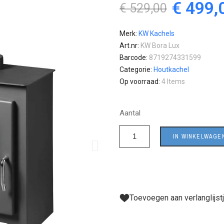
€ 499,
€ 529,00
Merk
KW Kachels
Art.nr
KW Bora Lux
Barcode
8719274331599
Categorie
Houtkachel
Op voorraad
4 Items
Aantal
IN WINKELWAGE
Toevoegen aan verlanglijst