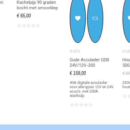
en
Kachelpijp 90 graden
bocht met smoorklep
€ 65,00
GUDE
GU
Gude Acculader GDB
Hou
24V/12V-200
500
€ 159,00
€ 56
40A digitale acculader
230V
voor alle typen 12V en 24V
hout
accu's. met 200A
starthulp