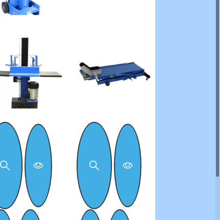
MAMMUTH
Motorheftafel
werkblad 180cm
450Kg Hydraulis
€ 419,00
Schaarheftafel tbv
motorfiets max 45