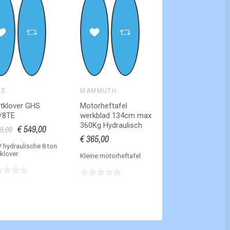
DE
MAMMUTH
tklover GHS
Motorheftafel
/8TE
werkblad 134cm max
360Kg Hydraulisch
€ 549,00
9,00
€ 365,00
 hydraulische 8 ton
klover.
Kleine motorheftafel