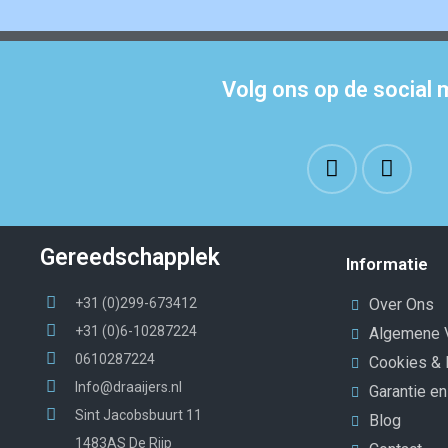
Volg ons op de social 
Gereedschapplek
Informatie
+31 (0)299-673412
Over Ons
+31 (0)6-10287224
Algemene 
0610287224
Cookies & 
Info@draaijers.nl
Garantie e
Sint Jacobsbuurt 11
Blog
1483AS De Rijp