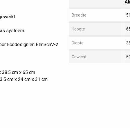
Af
Breedte
5
gewerkt.
Hoogte
6
las systeem
Diepte
3
voor Ecodesign en BlmSchV-2
Gewicht
5
x 38.5 cm x 65 cm
43.5 cm x 24 cm x 31 cm