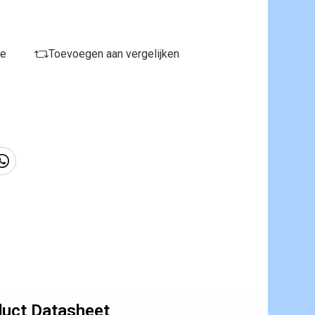
je
Toevoegen aan vergelijken
uct Datasheet