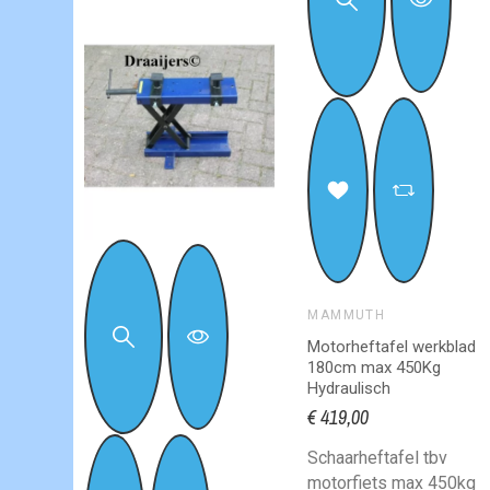
100
MAMMUTH
Motorheftafel werkblad
180cm max 450Kg
Hydraulisch
€ 419,00
Schaarheftafel tbv
motorfiets max 450kg