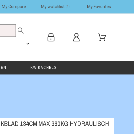
My Compare
My watchlist
My Favorites
1
SEN
KW KACHELS
BLAD 134CM MAX 360KG HYDRAULISCH