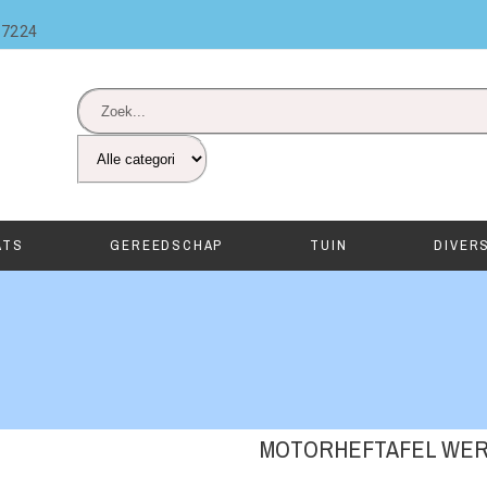
87224
ATS
GEREEDSCHAP
TUIN
DIVER
MOTORHEFTAFEL WERK