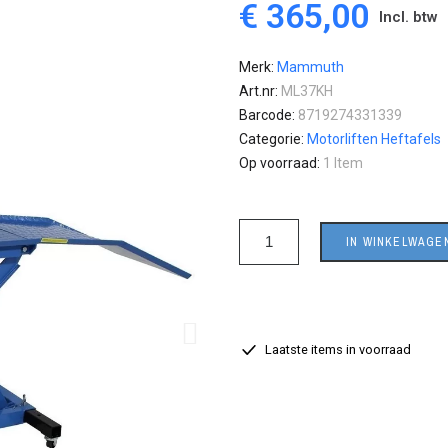
€ 365,00
Incl. btw
Merk
Mammuth
Art.nr
ML37KH
Barcode
8719274331339
Categorie
Motorliften Heftafels
Op voorraad
1 Item
IN WINKELWAGE
Laatste items in voorraad