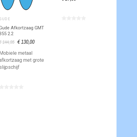
Buiten
dopje
GUDE
Gude Afkortzaag GMT
355 2.2
€ 130,00
€ 144,95
Mobiele metaal
afkortzaag met grote
slijpschijf