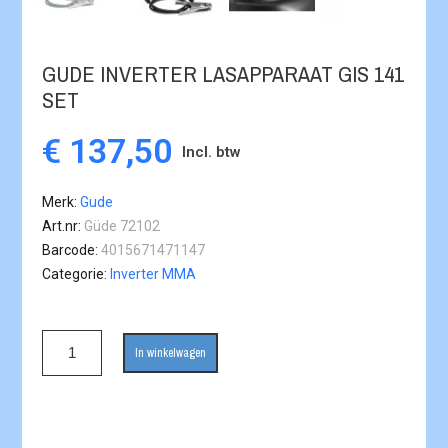
GUDE INVERTER LASAPPARAAT GIS 141
SET
€ 137,50
Incl. btw
Merk
Gude
Art.nr
Güde 72102
Barcode
4015671471147
Categorie
Inverter MMA
In winkelwagen