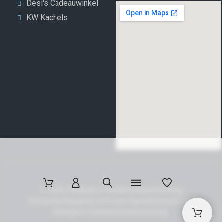
Desi's Cadeauwinkel
KW Kachels
© 2025 Draaijers Handelsonderneming
Gereedschapplek.nl is een handelsnaam van
Draaijers handelsonderneming.