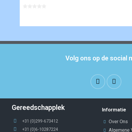
Volg ons op de social 
Gereedschapplek
Informatie
+31 (0)299-673412
Over Ons
+31 (0)6-10287224
Algemene 