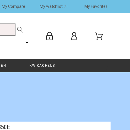
My Compare
My watchlist
My Favorites
1
SEN
KW KACHELS
350E