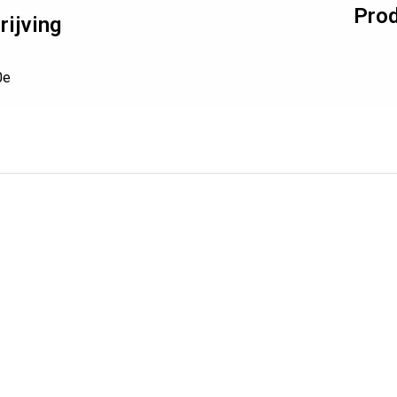
Prod
ijving
0e