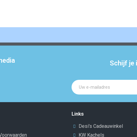
media
Schijf je
Links
Desi's Cadeauwinkel
Voorwaarden
KW Kachels