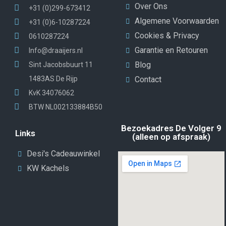
Over Ons
+31 (0)299-673412
Algemene Voorwaarden
+31 (0)6-10287224
Cookies & Privacy
0610287224
Garantie en Retouren
Info@draaijers.nl
Blog
Sint Jacobsbuurt 11
1483AS De Rijp
Contact
KvK 34076062
BTW NL002133884B50
Bezoekadres De Volger 9
Links
(alleen op afspraak)
Desi's Cadeauwinkel
KW Kachels