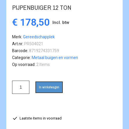
PIJPENBUIGER 12 TON
€ 178,50
Incl. btw
Merk
Gereedschapplek
Art.nr
PR504021
Barcode
8719274331759
Categorie
Metaal buigen en vormen
Op voorraad
2 Items
In winkelwagen
Laatste items in voorraad