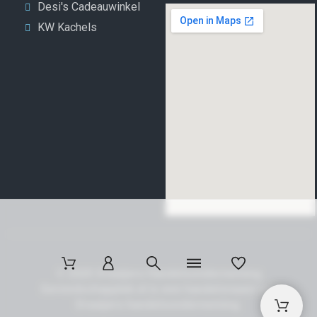
Desi's Cadeauwinkel
KW Kachels
© 2025 Draaijers Handelsonderneming
Gereedschapplek.nl is een handelsnaam van
Draaijers handelsonderneming.