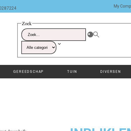
My Comp
10287224
Zoek
GEREEDSCHAP
TUIN
DIVERSEN