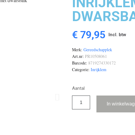
INRIJKLE
DWARSB
€ 79,95
Incl. btw
Merk
Gereedschapplek
Art.nr
PR10508061
Barcode
8719274330172
Categorie
Inrijklem
Aantal
In winkelwa