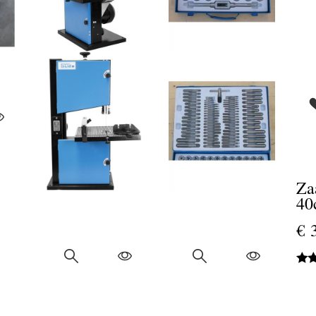
Za
40
€ 