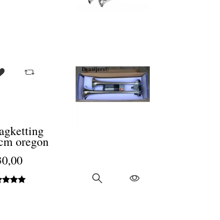
agketting
cm oregon
30,00