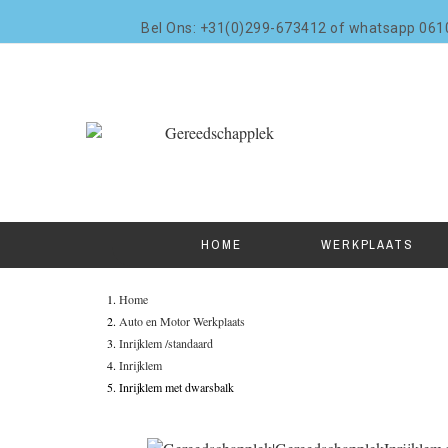
Bel Ons: +31(0)299-673412 of whatsapp 06
HOME
WERKPLAATS
Home
Auto en Motor Werkplaats
Inrijklem /standaard
Inrijklem
Inrijklem met dwarsbalk