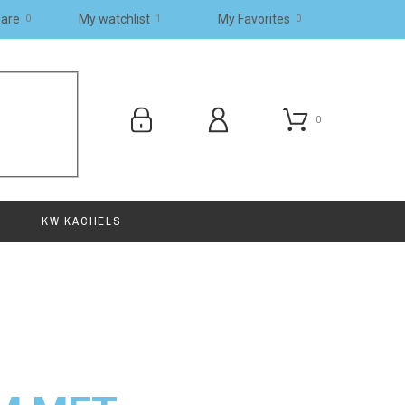
are
My watchlist
My Favorites
0
0
1
0
KW KACHELS