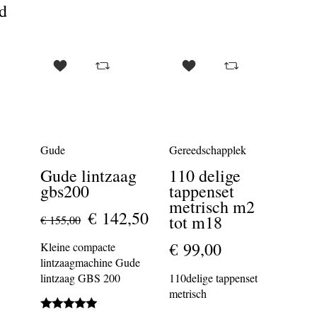
d
Gude
Gereedschapplek
Gude lintzaag
110 delige
gbs200
tappenset
metrisch m2
€ 142,50
tot m18
€ 155,00
€ 99,00
Kleine compacte
lintzaagmachine Gude
lintzaag GBS 200
110delige tappenset
metrisch