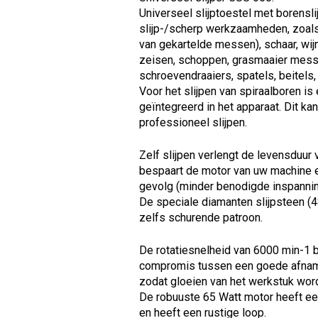
Universeel slijptoestel met borensli
slijp-/scherp werkzaamheden, zoal
van gekartelde messen), schaar, wij
zeisen, schoppen, grasmaaier messen,
schroevendraaiers, spatels, beitels,
Voor het slijpen van spiraalboren is 
geïntegreerd in het apparaat. Dit k
professioneel slijpen.
Zelf slijpen verlengt de levensduur
bespaart de motor van uw machine e
gevolg (minder benodigde inspannin
De speciale diamanten slijpsteen (
zelfs schurende patroon.
De rotatiesnelheid van 6000 min-1 
compromis tussen een goede afnam
zodat gloeien van het werkstuk wor
De robuuste 65 Watt motor heeft e
en heeft een rustige loop.