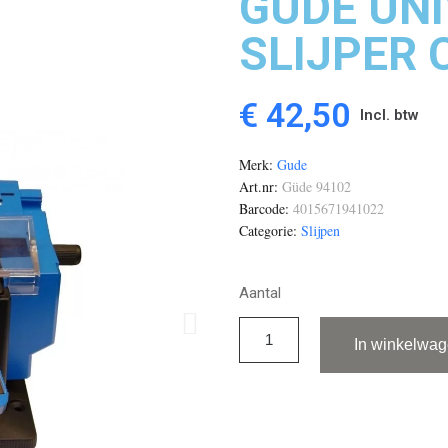
GUDE UN
SLIJPER 
€ 42,50
Incl. btw
Merk
Gude
Art.nr
Güde 94102
Barcode
4015671941022
Categorie
Slijpen
Aantal
In winkelwa