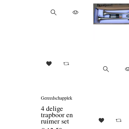
ktrische
el
/200kg
5,00
ische Hijs takel
Gereedschapplek
4 delige
trapboor en
ruimer set