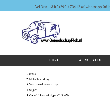
Bel Ons: +31(0)299-673412 of whatsapp 06
HOME
WERKPLAATS
Home
Metaalbewerking
Verspanend gereedschap
Slijpen
Gude Universeel slijper CUS 650