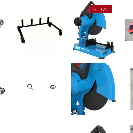
-€ 14,95