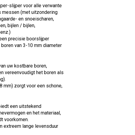
jper-slijper voor alle verwante
s messen (met uitzondering
ngaarde- en snoeischaren,
 bijlen / bijlen,
 enz.)
een precisie boorslijper
an boren van 3-10 mm diameter
 van uw kostbare boren,
n vereenvoudigt het boren als
g).
48 mm) zorgt voor een schone,
biedt een uitstekend
evermogen en het materiaal,
dt voorkomen.
en extreem lange levensduur