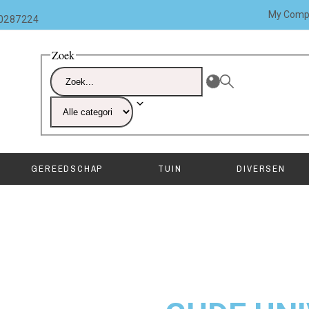
My Comp
10287224
Zoek
GEREEDSCHAP
TUIN
DIVERSEN