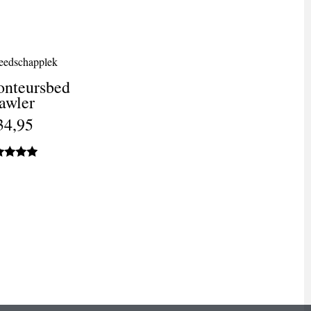
eedschapplek
nteursbed
awler
34,95