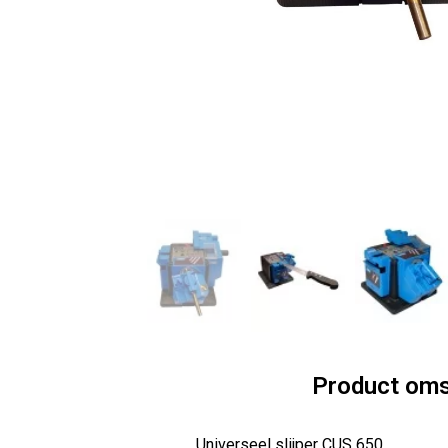
Product oms
Universeel slijper CUS 650.