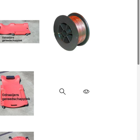
Mammuth
Chopper