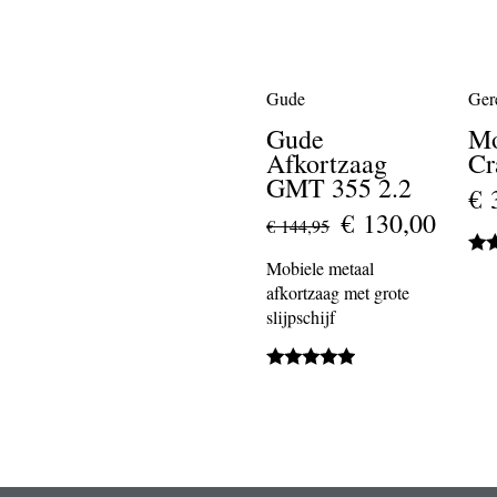
Gude
Ger
Gude
Mo
Afkortzaag
Cr
GMT 355 2.2
€ 
€ 130,00
€ 144,95
Mobiele metaal
afkortzaag met grote
slijpschijf