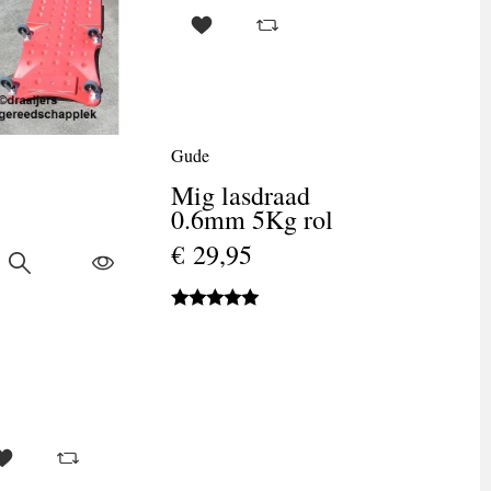
standaard
€ 32,50
Universele
chopperstandaa
Harleystandaar
Gude
Mig lasdraad
0.6mm 5Kg rol
€ 29,95