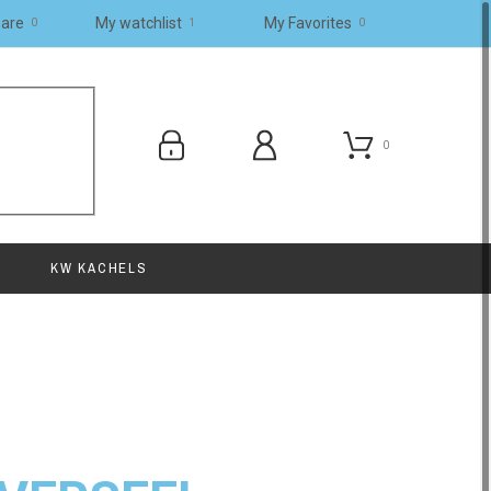
are
My watchlist
My Favorites
0
0
1
0
KW KACHELS