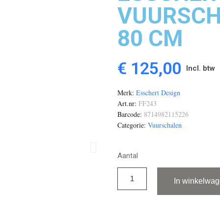
VUURSCH
80 CM
€ 125,00
Incl. btw
Merk
Esschert Design
Art.nr
FF243
Barcode
8714982115226
Categorie
Vuurschalen
Aantal
In winkelwa