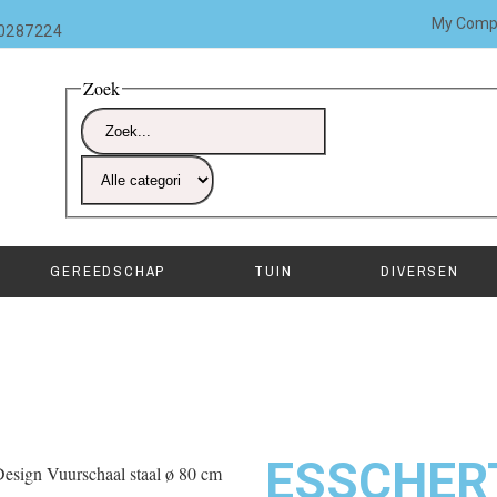
My Comp
10287224
Zoek
GEREEDSCHAP
TUIN
DIVERSEN
ESSCHER