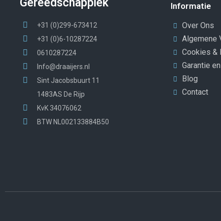
Gereedschapplek
Informatie
Over Ons
+31 (0)299-673412
Algemene 
+31 (0)6-10287224
Cookies & 
0610287224
Garantie e
Info@draaijers.nl
Blog
Sint Jacobsbuurt 11
Contact
1483AS De Rijp
KvK 34076062
BTW NL002133884B50