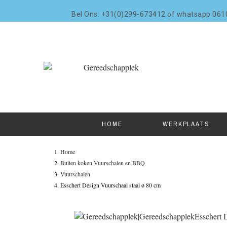
Bel Ons: +31(0)299-673412 of whatsapp 06
HOME
WERKPLAATS
Home
Buiten koken Vuurschalen en BBQ
Vuurschalen
Esschert Design Vuurschaal staal ø 80 cm