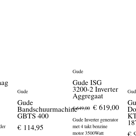
Gude
aag
Gude ISG
3200-2 Inverter
Gude
Gud
Aggregaat
Gude
Gu
€ 619,00
Bandschuurmachine
Do
€ 649,00
GBTS 400
KT
Gude Inverter generator
18
€ 114,95
der
met 4 takt benzine
€ 
motor 3500Watt