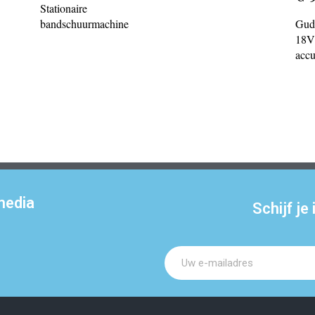
Stationaire
bandschuurmachine
Gud
18V 
accu
media
Schijf je