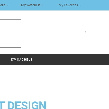
are
My watchlist
My Favorites
0
0
1
0
KW KACHELS
T DESIGN