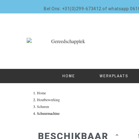
Bel Ons: +31(0)299-673412 of whatsapp 06
HOME
WERKPLAATS
Home
Houtbewerking
Schuren
Schuurmachine
BESCHIKBAAR