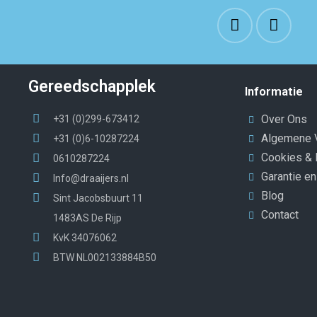
Gereedschapplek
Informatie
Over Ons
+31 (0)299-673412
Algemene 
+31 (0)6-10287224
Cookies & 
0610287224
Garantie e
Info@draaijers.nl
Blog
Sint Jacobsbuurt 11
Contact
1483AS De Rijp
KvK 34076062
BTW NL002133884B50