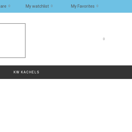
are
My watchlist
My Favorites
0
0
0
0
KW KACHELS