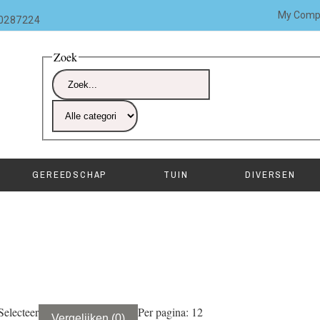
My Comp
10287224
Zoek
GEREEDSCHAP
TUIN
DIVERSEN
Selecteer
Per pagina: 12
Vergelijken
(
0
)