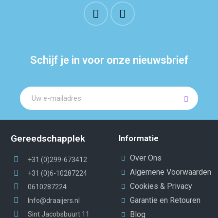
Schijf je in voor onze nieuwsbrief
Gereedschapplek
Informatie
Over Ons
+31 (0)299-673412
Algemene Voorwaarden
+31 (0)6-10287224
Cookies & Privacy
0610287224
Garantie en Retouren
Info@draaijers.nl
Blog
Sint Jacobsbuurt 11