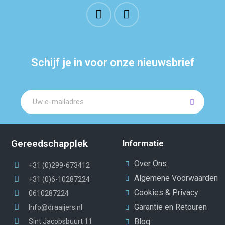
Schijf je in voor onze nieuwsbrief
Gereedschapplek
Informatie
Over Ons
+31 (0)299-673412
Algemene Voorwaarden
+31 (0)6-10287224
Cookies & Privacy
0610287224
Garantie en Retouren
Info@draaijers.nl
Blog
Sint Jacobsbuurt 11