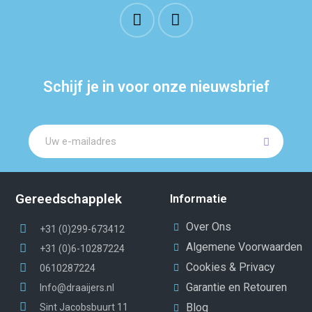
Schijf je in voor onze nieuwsbrief
Gereedschapplek
Informatie
Over Ons
+31 (0)299-673412
Algemene Voorwaarden
+31 (0)6-10287224
Cookies & Privacy
0610287224
Garantie en Retouren
Info@draaijers.nl
Blog
Sint Jacobsbuurt 11