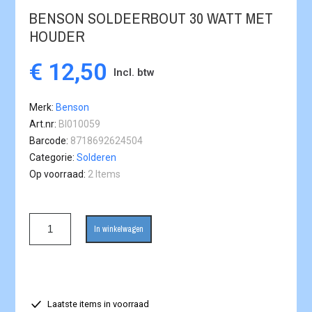
BENSON SOLDEERBOUT 30 WATT MET
HOUDER
€ 12,50
Incl. btw
Merk
Benson
Art.nr
BI010059
Barcode
8718692624504
Categorie
Solderen
Op voorraad
2 Items
In winkelwagen
Laatste items in voorraad